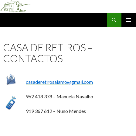
Procurar
Quinta do Alamo
SALTAR
MENU
PARA
PRIMÁR
O
CASA DE RETIROS –
CONTEÚDO
CONTACTOS
casaderetirosalamo@gmail.com
962 418 378 – Manuela Navalho
919 367 612 – Nuno Mendes