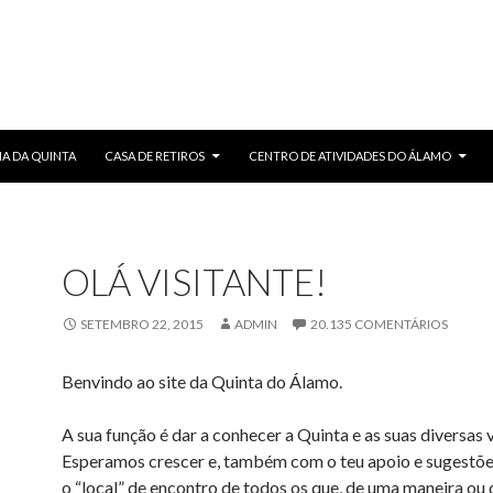
IA DA QUINTA
CASA DE RETIROS
CENTRO DE ATIVIDADES DO ÁLAMO
OLÁ VISITANTE!
SETEMBRO 22, 2015
ADMIN
20.135 COMENTÁRIOS
Benvindo ao site da Quinta do Álamo.
A sua função é dar a conhecer a Quinta e as suas diversas 
Esperamos crescer e, também com o teu apoio e sugestões
o “local” de encontro de todos os que, de uma maneira ou 